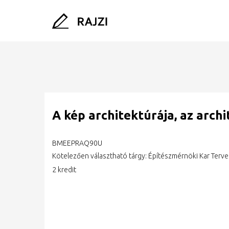
A kép architektúrája, az arch
BMEEPRAQ90U
Kötelezően választható tárgy: Építészmérnöki Kar Terve
2 kredit