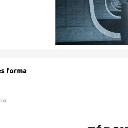
és forma
ulon