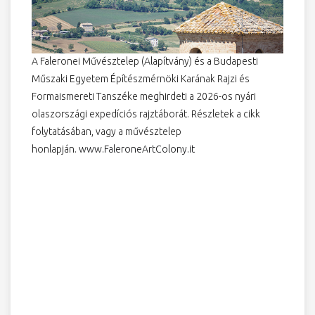
A Faleronei Művésztelep (Alapítvány) és a Budapesti
Műszaki Egyetem Építészmérnöki Karának Rajzi és
Formaismereti Tanszéke meghirdeti a 2026-os nyári
olaszországi expedíciós rajztáborát. Részletek a cikk
folytatásában, vagy a művésztelep
honlapján.
www.FaleroneArtColony.it