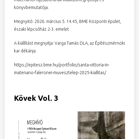
könyvbemutatója.
Megnyitó: 2026. március 5. 14.45, BME Központi épület,
északi lépcsőház 2-3. emelet
A kiállítást megnyitja: Varga Tamás DLA, az Építészmérnöki
kar dékánja
https://epitesz.bme.hu/portfolio/santa-vittoria-in-
matenano-faleronei-muvesztelep-2025-kiallitas/
Kövek Vol. 3