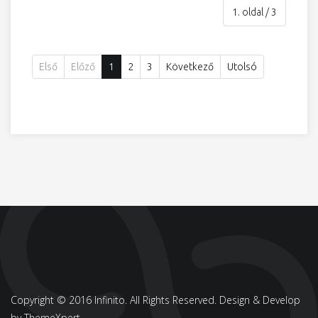
1. oldal / 3
Első
Előző
1
2
3
Következő
Utolsó
Copyright © 2016 Infinito. All Rights Reserved. Design & Develop
by
ThemeXpert