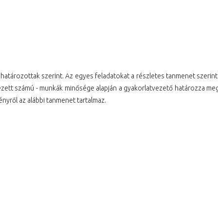
atározottak szerint. Az egyes feladatokat a részletes tanmenet szerinti 
etezett számú - munkák minősége alapján a gyakorlatvezető határozza me
nyről az alábbi tanmenet tartalmaz.