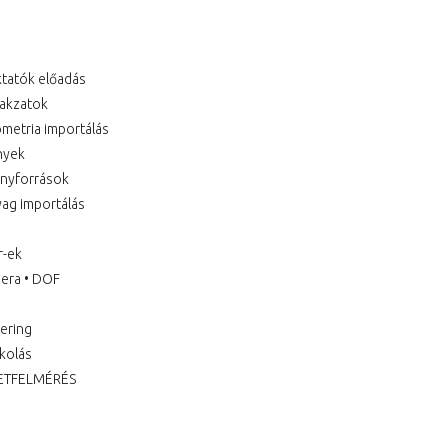
ktatók előadás
lakzatok
ometria importálás
ények
fényforrások
yag importálás
r-ek
mera • DOF
dering
zkolás
ERETFELMÉRÉS