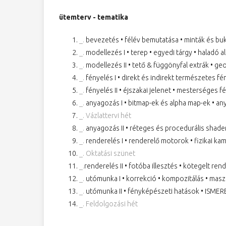
ütemterv - tematika
_.
bevezetés • félév bemutatása • minták és bu
_.
modellezés I • terep • egyedi tárgy • haladó a
_.
modellezés II • tető & függönyfal extrák • ge
_.
fényelés I • direkt és indirekt természetes f
_.
fényelés II • éjszakai jelenet • mesterséges 
_.
anyagozás I • bitmap-ek és alpha map-ek • an
_.
Vázlattervi hét
_.
anyagozás II • réteges és procedurális shade
_.
renderelés I • renderelő motorok • fizikai ka
_.
Oktatási szünet
_.
renderelés II • fotóba illesztés • kötegelt ren
_.
utómunka I • korrekció • kompozitálás • mas
_.
utómunka II • fényképészeti hatások • ISM
_.
Feldolgozási hét