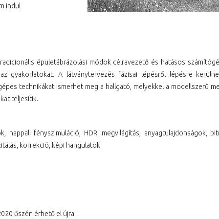
m indul
tradicionális épületábrázolási módok célravezető és hatásos számítógé
lmaz gyakorlatokat. A látványtervezés fázisai lépésről lépésre kerül
ógépes technikákat ismerhet meg a hallgató, melyekkel a modellszerű me
t teljesítik.
tok, nappali fényszimuláció, HDRI megvilágítás, anyagtulajdonságok, bi
itálás, korrekció, képi hangulatok
020 őszén érhető el újra.