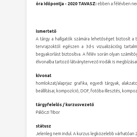
óra időpontja - 2020 TAVASZ:
ebben a félévben ne
ismertető
A tárgy a hallgatók számára lehetőséget biztosít a 
tervrajzoktól egészen a 3d-s vizualizációig tarta
begyakorlást biztosítva. A félév során olyan számít
élvonalba tartozó látványtervező irodák is megbízásaika
kivonat
homlokzat/alaprjaz grafika, egyedi tárgyak, alakza
beállításai, kompozíció, DOF, fotóba illesztés, kompoz
tárgyfelelős / kurzusvezető
Pálóczi Tibor
státusz
Jelenleg nem indul. A kurzus legközelebb várhatóan 2