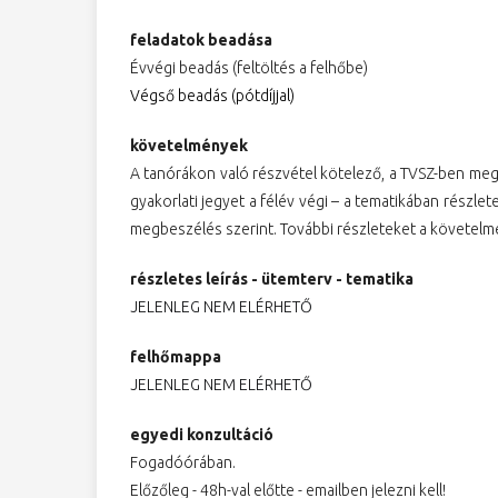
feladatok beadása
Évvégi beadás (feltöltés a felhőbe)
Végső beadás (pótdíjjal)
követelmények
A tanórákon való részvétel kötelező, a TVSZ-ben megh
gyakorlati jegyet a félév végi – a tematikában részl
megbeszélés szerint. További részleteket a követelmé
részletes leírás - ütemterv - tematika
JELENLEG NEM ELÉRHETŐ
felhőmappa
JELENLEG NEM ELÉRHETŐ
egyedi konzultáció
Fogadóórában.
Előzőleg - 48h-val előtte - emailben jelezni kell!