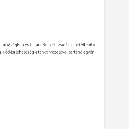
minőségben és határidőre kell beadásni, feltölteni! A
g. Pótlási lehetőség a tankörvezetővel történő egyéni