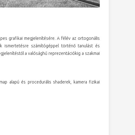
pes grafikai megjelenítésére. A félév az ortogonális
nek ismertetésre számítógéppel történő tanulást és
gjelenítéstől a valósághű reprezentációkig a szakmai
tmap alapú és procedurális shaderek, kamera fizikai