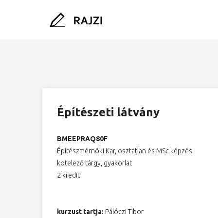
Építészeti látvány
BMEEPRAQ80F
Építészmérnöki Kar, osztatlan és MSc képzés
kötelező tárgy, gyakorlat
2 kredit
kurzust tartja:
Pálóczi Tibor