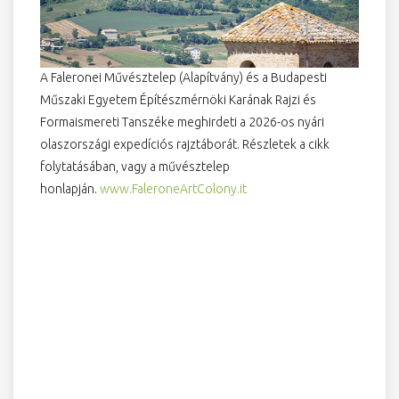
A Faleronei Művésztelep (Alapítvány) és a Budapesti
Műszaki Egyetem Építészmérnöki Karának Rajzi és
Formaismereti Tanszéke meghirdeti a 2026-os nyári
olaszországi expedíciós rajztáborát. Részletek a cikk
folytatásában, vagy a művésztelep
honlapján.
www.FaleroneArtColony.it