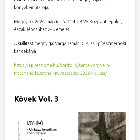
könyvbemutatója.
Megnyitó: 2026. március 5. 14.45, BME Központi épület,
északi lépcsőház 2-3. emelet
A kiállítást megnyitja: Varga Tamás DLA, az Építészmérnöki
kar dékánja
https://epitesz.bme.hu/portfolio/santa-vittoria-in-
matenano-faleronei-muvesztelep-2025-kiallitas/
Kövek Vol. 3