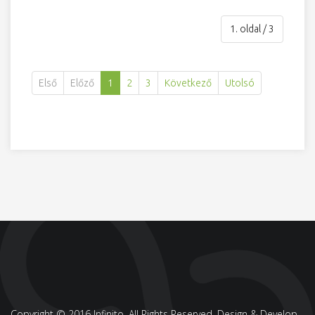
1. oldal / 3
Első
Előző
1
2
3
Következő
Utolsó
Copyright © 2016 Infinito. All Rights Reserved. Design & Develop