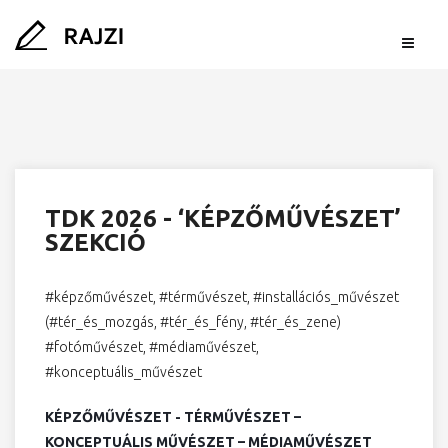
TDK 2026 - ‘KÉPZŐMŰVÉSZET’
SZEKCIÓ
#képzőművészet, #térművészet, #installációs_művészet
(#tér_és_mozgás, #tér_és_fény, #tér_és_zene)
#fotóművészet, #médiaművészet,
#konceptuális_művészet
KÉPZŐMŰVÉSZET - TÉRMŰVÉSZET – 
KONCEPTUÁLIS MŰVÉSZET – MÉDIAMŰVÉSZET