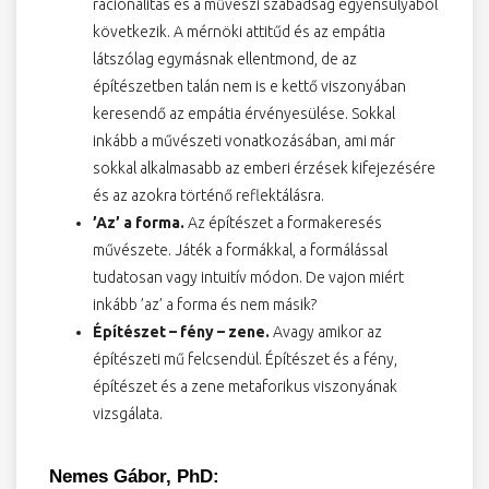
racionalitás és a művészi szabadság egyensúlyából
következik. A mérnöki attitűd és az empátia
látszólag egymásnak ellentmond, de az
építészetben talán nem is e kettő viszonyában
keresendő az empátia érvényesülése. Sokkal
inkább a művészeti vonatkozásában, ami már
sokkal alkalmasabb az emberi érzések kifejezésére
és az azokra történő reflektálásra.
’Az’ a forma.
Az építészet a formakeresés
művészete. Játék a formákkal, a formálással
tudatosan vagy intuitív módon. De vajon miért
inkább ’az’ a forma és nem másik?
Építészet – fény – zene.
Avagy amikor az
építészeti mű felcsendül. Építészet és a fény,
építészet és a zene metaforikus viszonyának
vizsgálata.
Nemes Gábor, PhD: