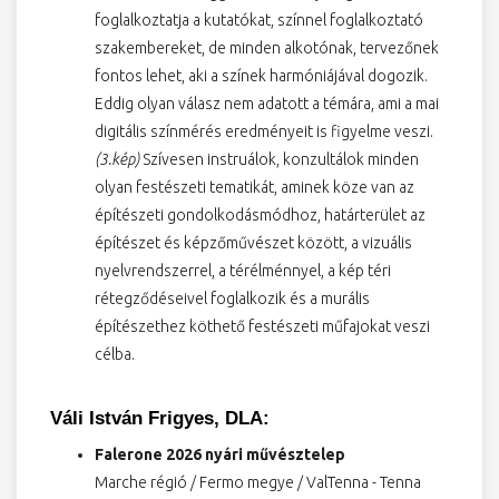
foglalkoztatja a kutatókat, színnel foglalkoztató
szakembereket, de minden alkotónak, tervezőnek
fontos lehet, aki a színek harmóniájával dogozik.
Eddig olyan válasz nem adatott a témára, ami a mai
digitális színmérés eredményeit is figyelme veszi.
(3.kép)
Szívesen instruálok, konzultálok minden
olyan festészeti tematikát, aminek köze van az
építészeti gondolkodásmódhoz, határterület az
építészet és képzőművészet között, a vizuális
nyelvrendszerrel, a térélménnyel, a kép téri
rétegződéseivel foglalkozik és a murális
építészethez köthető festészeti műfajokat veszi
célba.
Váli István Frigyes, DLA:
Falerone 2026 nyári művésztelep
Marche régió / Fermo megye / ValTenna - Tenna