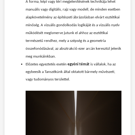
A forma, képi vagy téri megjelenítésének technikája lehet
manuális vagy digitális, rajz vagy modell, de minden esetben
alapkövetelmény az építészeti ábrázolásban elvárt esztétikai
minőség. A vizuális gondolkodás logikáját és a vizuális nyelv
működését megismerve jutunk el ahhoz az esztétikai
természetű rendhez, mely a szépség és a geometria
összefonódásával, az absztrakció ezer arcán keresztül jelenik
meg munkáinkban.
Előzetes egyeztetés esetén
egyéni témát
is vállalok, ha az
egybeesik a Tanszékünk által oktatott bármely művészeti,
vagy tudományos területtel.