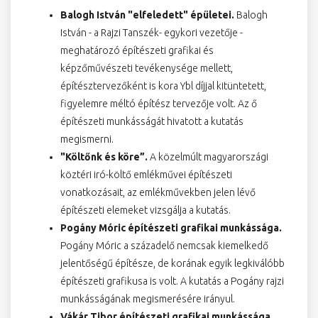
Balogh István "elfeledett" épületei.
Balogh
István - a Rajzi Tanszék- egykori vezetője -
meghatározó építészeti grafikai és
képzőművészeti tevékenysége mellett,
építésztervezőként is kora Ybl díjjal kitüntetett,
figyelemre méltó építész tervezője volt. Az ő
építészeti munkásságát hivatott a kutatás
megismerni.
"Költőnk és köre”
.
A közelmúlt magyarországi
köztéri iró-költő emlékművei építészeti
vonatkozásait, az emlékművekben jelen lévő
építészeti elemeket vizsgálja a kutatás.
Pogány Móric építészeti grafikai munkássága.
Pogány Móric a századelő nemcsak kiemelkedő
jelentőségű építésze, de korának egyik legkiválóbb
építészeti grafikusa is volt. A kutatás a Pogány rajzi
munkásságának megismerésére irányul.
Vákár Tibor építészeti grafikai munkássága.