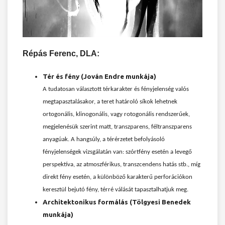
R
épás Ferenc, DLA:
Tér és fény (Jován Endre munkája)
A tudatosan választott térkarakter és fényjelenség valós
megtapasztalásakor, a teret határoló síkok lehetnek
ortogonális, klinogonális, vagy rotogonális rendszerűek,
megjelenésük szerint matt, transzparens, féltranszparens
anyagúak. A hangsúly, a térérzetet befolyásoló
fényjelenségek vizsgálatán van: szórtfény esetén a levegő
perspektíva, az atmoszférikus, transzcendens hatás stb., míg
direkt fény esetén, a különböző karakterű perforációkon
keresztül bejutó fény, térré válását tapasztalhatjuk meg.
Architektonikus formálás (Tölgyesi Benedek
munkája)