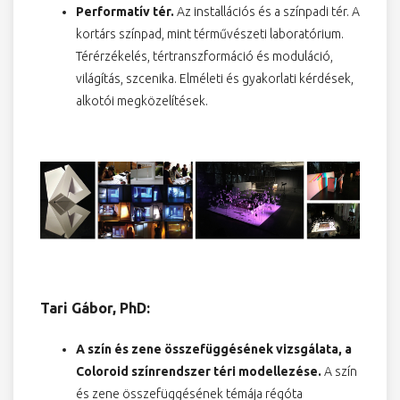
Performatív tér.
Az installációs és a színpadi tér. A
kortárs színpad, mint térművészeti laboratórium.
Térérzékelés, tértranszformáció és moduláció,
világítás, szcenika. Elméleti és gyakorlati kérdések,
alkotói megközelítések.
Tari Gábor, PhD:
A szín és zene összefüggésének vizsgálata, a
Coloroid színrendszer téri modellezése.
A szín
és zene összefüggésének témája régóta