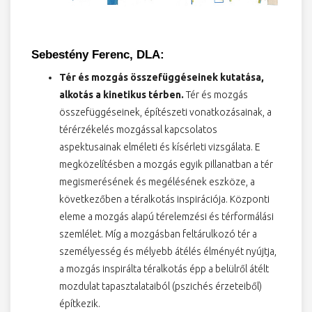
Sebestény Ferenc, DLA:
Tér és mozgás összefüggéseinek kutatása,
alkotás a kinetikus térben.
Tér és mozgás
összefüggéseinek, építészeti vonatkozásainak, a
térérzékelés mozgással kapcsolatos
aspektusainak elméleti és kísérleti vizsgálata. E
megközelítésben a mozgás egyik pillanatban a tér
megismerésének és megélésének eszköze, a
következőben a téralkotás inspirációja. Központi
eleme a mozgás alapú térelemzési és térformálási
szemlélet. Míg a mozgásban feltárulkozó tér a
személyesség és mélyebb átélés élményét nyújtja,
a mozgás inspirálta téralkotás épp a belülről átélt
mozdulat tapasztalataiból (pszichés érzeteiből)
építkezik.