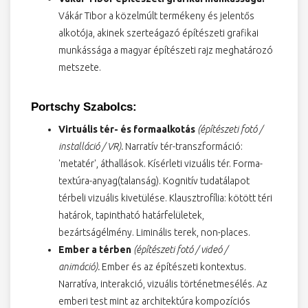
Vákár Tibor a közelmúlt termékeny és jelentős
alkotója, akinek szerteágazó építészeti grafikai
munkássága a magyar építészeti rajz meghatározó
metszete.
Portschy Szabolcs:
Virtuális tér- és formaalkotás
(építészeti fotó /
installáció / VR).
Narratív tér-transzformáció:
'metatér', áthallások. Kísérleti vizuális tér. Forma-
textúra-anyag(talanság). Kognitív tudatálapot
térbeli vizuális kivetülése. Klausztrofília: kötött téri
határok, tapintható határfelületek,
bezártságélmény. Liminális terek, non-places.
Ember a térben
(építészeti fotó / videó /
animáció).
Ember és az építészeti kontextus.
Narratíva, interakció, vizuális történetmesélés. Az
emberi test mint az architektúra kompozíciós