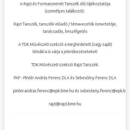
A Rajzi és Formaismereti Tanszék élő tájékoztatója
(személyes találkozó):
Rajzi Tanszék, tanszéki előadó / témavezetők ismertetője,
tanácsadás, beszélgetés
A TDK Művészeti szekció a meghirdetett (vagy saját)
témákra is várja a jelentkezéseteket!
TDK Művészeti szekció Rajzi Tanszék:
PAF - Pintér András Ferenc DLA és Sebestény Ferenc DLA
pinter.andras.ferenc@epk.bme.hu
és
sebesteny.ferenc@epk.bm
rajzi@rajzi.bme.hu