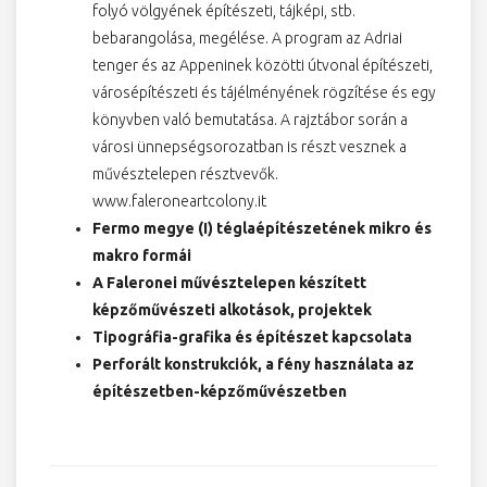
folyó völgyének építészeti, tájképi, stb.
bebarangolása, megélése. A program az Adriai
tenger és az Appeninek közötti útvonal építészeti,
városépítészeti és tájélményének rögzítése és egy
könyvben való bemutatása. A rajztábor során a
városi ünnepségsorozatban is részt vesznek a
művésztelepen résztvevők.
www.faleroneartcolony.it
Fermo megye (I) téglaépítészetének mikro és
makro formái
A Faleronei művésztelepen készített
képzőművészeti alkotások, projektek
Tipográfia-grafika és építészet kapcsolata
Perforált konstrukciók, a fény használata az
építészetben-képzőművészetben