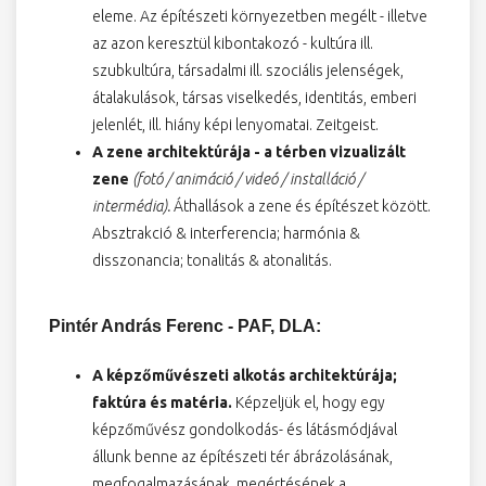
eleme. Az építészeti környezetben megélt - illetve
az azon keresztül kibontakozó - kultúra ill.
szubkultúra, társadalmi ill. szociális jelenségek,
átalakulások, társas viselkedés, identitás, emberi
jelenlét, ill. hiány képi lenyomatai. Zeitgeist.
A zene architektúrája - a térben vizualizált
zene
(fotó / animáció / videó / installáció /
intermédia).
Áthallások a zene és építészet között.
Absztrakció & interferencia; harmónia &
disszonancia; tonalitás & atonalitás.
Pintér András
Ferenc - PAF, DLA:
A képzőművészeti alkotás architektúrája;
faktúra és matéria.
Képzeljük el, hogy egy
képzőművész gondolkodás- és látásmódjával
állunk benne az építészeti tér ábrázolásának,
megfogalmazásának, megértésének a