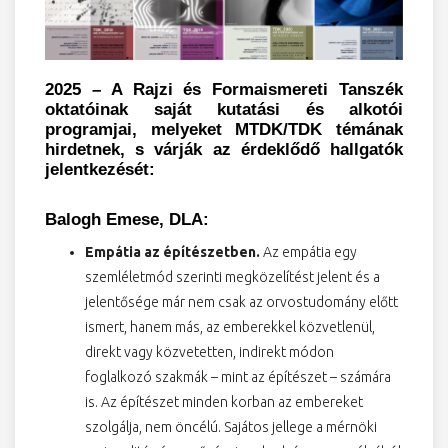
2025 – A Rajzi és Formaismereti Tanszék
oktatóinak saját kutatási és alkotói
programjai, melyeket MTDK/TDK témának
hirdetnek, s várják az érdeklődő hallgatók
jelentkezését:
Balogh Emese, DLA:
Empátia az építészetben.
Az empátia egy
szemléletmód szerinti megközelítést jelent és a
jelentősége már nem csak az orvostudomány előtt
ismert, hanem más, az emberekkel közvetlenül,
direkt vagy közvetetten, indirekt módon
foglalkozó szakmák – mint az építészet – számára
is. Az építészet minden korban az embereket
szolgálja, nem öncélú. Sajátos jellege a mérnöki