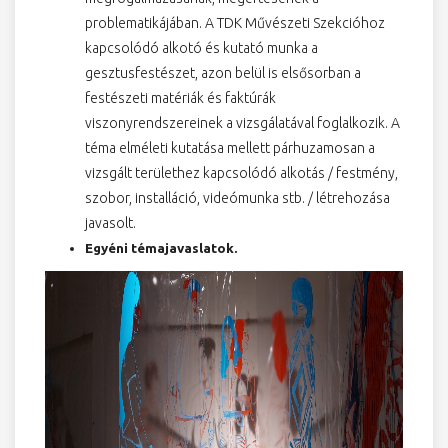
problematikájában. A TDK Művészeti Szekcióhoz
kapcsolódó alkotó és kutató munka a
gesztusfestészet, azon belül is elsősorban a
festészeti matériák és faktúrák
viszonyrendszereinek a vizsgálatával foglalkozik. A
téma elméleti kutatása mellett párhuzamosan a
vizsgált területhez kapcsolódó alkotás / festmény,
szobor, installáció, videómunka stb. / létrehozása
javasolt.
Egyéni témajavaslatok.