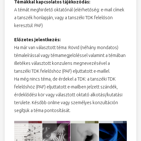
Témákkal kapcsolatos tájékozódás:
A témát meghirdető oktatónál (elérhetőség: e-mail címek
a tanszék honlapján, vagy a tanszéki TDK felelősön
keresztül: PAF)
Előzetes jelentkezés:
Ha már van választott téma: Rövid (néhány mondatos)
témaleírással vagy témamegjelöléssel valamint a témában
illetékes választott konzulens megnevezésével a
tanszéki TDK felelőshöz (PAF) eljuttatott e-maillel.
Ha még nincs téma, de érdekel a TDK: a tanszéki TDK
felelőshöz (PAF) eljuttatott e-mailben jelzett szándék,
érdeklődési kör vagy választott oktató alkotási/kutatási
területe. Később online vagy személyes konzultáción
segítjük a téma pontosítását.