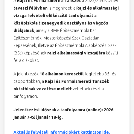
A
Rajzi
és Formaismereti Tanszé
k a 2025/26-os tanév
tavaszi félévben
is meghirdeti a
Rajzi és alkalmassági
vizsga felvételi előkészítő tanfolyamát a
középiskola tizenegyedik osztályos és végzős
diákjainak
, amely a BME Építészmérnöki Kar
Építészmérnöki Mesterképzési Szak Osztatlan
képzésének, illetve az Építészmérnöki Alapképzési Szak
(BSc) képzésének
rajzi alkalmassági vizsgájára
készíti
fel a diákokat.
A jelentkezők
18 alkalmon keresztül
, legfeljebb 35 fős
csoportokban, a
Rajzi és Formaismereti Tanszék
oktatóinak vezetése mellett
vehetnek részt a
tanfolyamon.
Jelentkezési időszak a tanfolyamra (online): 2026.
január 7-től január 18-ig.
Aktuális felvételi információkért kattintson ide.